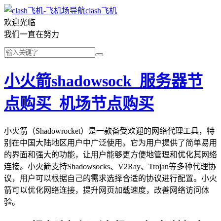
clash飞机
欢迎光临
我们一直在努力
小火箭shadowsock_服务器节
点购买_机场节点购买
小火箭（Shadowrocket）是一款备受欢迎的网络代理工具，特
别在中国大陆地区用户中广泛使用。它为用户提供了简单易用
的界面和强大的功能，让用户能够更方便地管理和优化其网络
连接。小火箭支持Shadowsocks、V2Ray、Trojan等多种代理协
议，用户可以根据自己的需求选择合适的协议进行配置。小火
箭可以优化网络连接，提升网页加载速度，改善网络访问体
验。