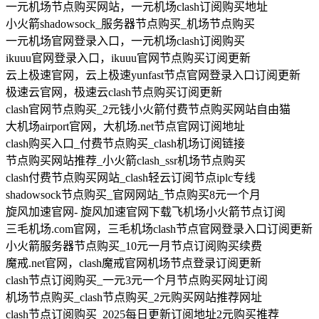
一元机场节点购买网站，一元机场clash订阅购买地址
小火箭shadowsock_服务器节点购买_机场节点购买
一元机场官网登录入口，一元机场clash订阅购买
ikuuu官网登录入口，ikuuu官网节点购买订阅更新
云上极速官网，云上极速yunfast节点官网登录入口订阅更新
极速云官网，极速云clash节点购买订阅更新
clash官网节点购买_2元钱小火箭付费节点购买网站自由猫
大机场airport官网，大机场.net节点官网订阅地址
clash购买入口_付费节点购买_clash机场订阅链接
节点购买网站推荐_小火箭clash_ssr机场节点购买
clash付费节点购买网站_clash轻云订阅节点iplc专线
shadowsock节点购买_官网网站_节点购买8元一个月
旋风加速官网- 旋风加速官网下载飞机场小火箭节点订阅
三毛机场.com官网，三毛机场clash节点官网登录入口订阅更新
小火箭服务器节点购买_10元一月节点订阅购买续费
魔戒.net官网，clash魔戒官网机场节点登录订阅更新
clash节点订阅购买_一元3元一个月节点购买网址订阅
机场节点购买_clash节点购买_2元购买网站推荐网址
clash节点订阅购买_2025每日更新订阅地址2元购买推荐