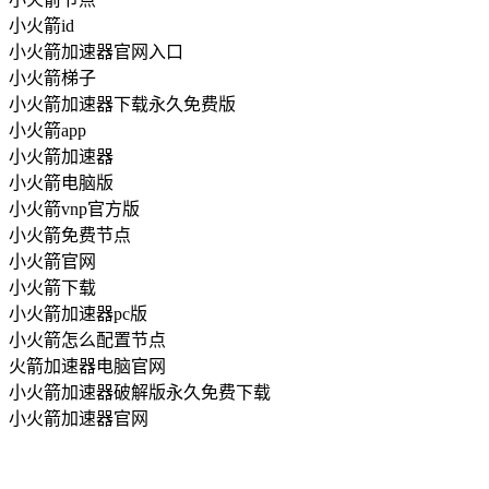
小火箭id
小火箭加速器官网入口
小火箭梯子
小火箭加速器下载永久免费版
小火箭app
小火箭加速器
小火箭电脑版
小火箭vnp官方版
小火箭免费节点
小火箭官网
小火箭下载
小火箭加速器pc版
小火箭怎么配置节点
火箭加速器电脑官网
小火箭加速器破解版永久免费下载
小火箭加速器官网